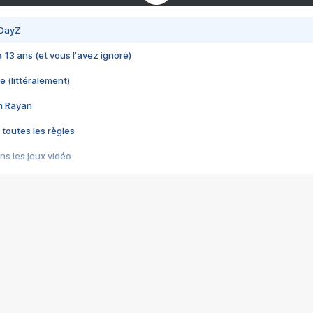
 DayZ
 a 13 ans (et vous l'avez ignoré)
e (littéralement)
im Rayan
 toutes les règles
s les jeux vidéo
us choquant de Rockstar ? - Le scandale BULLY
e plus moche de Steam
du RÊVE tourne au CAUCHEMAR
pendant 8 heures
it… à tort
umiliés par un jeu vidéo