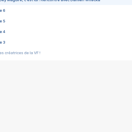
e 6
e 5
e 4
e 3
s créatrices de la VF !
e 2
e 1
e Mektoub My Love arrive enfin ! Rencontre avec Shaïn Boumedine et Sal
i : après Toni en famille
elle réalise le bouleversant Dites lui que je l'aime
ais ! Rencontre autour de Vie privée de Rebecca Zlotowski
 de Marguerite, Grave... Rencontre avec Ella Rumpf