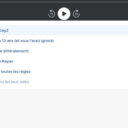
 DayZ
 a 13 ans (et vous l'avez ignoré)
e (littéralement)
im Rayan
 toutes les règles
s les jeux vidéo
us choquant de Rockstar ? - Le scandale BULLY
e plus moche de Steam
du RÊVE tourne au CAUCHEMAR
pendant 8 heures