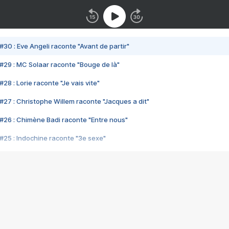
#30 : Eve Angeli raconte "Avant de partir"
#29 : MC Solaar raconte "Bouge de là"
28 : Lorie raconte "Je vais vite"
#27 : Christophe Willem raconte "Jacques a dit"
#26 : Chimène Badi raconte "Entre nous"
#25 : Indochine raconte "3e sexe"
#24 : Zaho raconte "C'est chelou"
#23 : Patrick Bruel raconte "Au café des délices"
#22 : Kyo raconte "Le chemin"
#21 : Nolwenn Leroy raconte "Cassé"