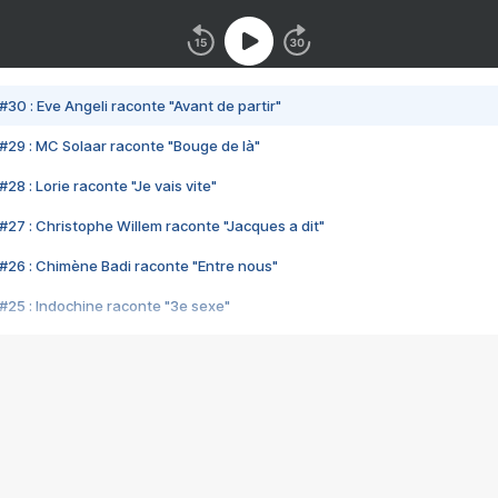
#30 : Eve Angeli raconte "Avant de partir"
#29 : MC Solaar raconte "Bouge de là"
28 : Lorie raconte "Je vais vite"
#27 : Christophe Willem raconte "Jacques a dit"
#26 : Chimène Badi raconte "Entre nous"
#25 : Indochine raconte "3e sexe"
#24 : Zaho raconte "C'est chelou"
#23 : Patrick Bruel raconte "Au café des délices"
#22 : Kyo raconte "Le chemin"
#21 : Nolwenn Leroy raconte "Cassé"