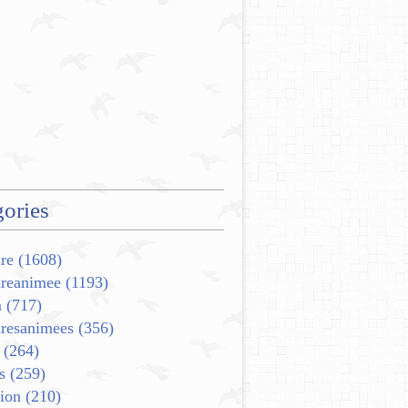
ories
re
(1608)
ureanimee
(1193)
m
(717)
uresanimees
(356)
(264)
s
(259)
ion
(210)