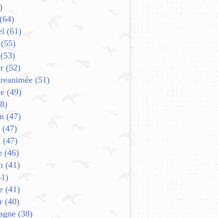
)
(64)
el
(61)
(55)
(53)
r
(52)
ureanimée
(51)
e
(49)
8)
in
(47)
(47)
n
(47)
e
(46)
n
(41)
1)
e
(41)
r
(40)
agne
(38)