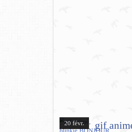
20 févr.
gif ani