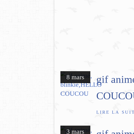
8 mars
gif anim
COUCO
LIRE LA SUI
3 mars
gif ani