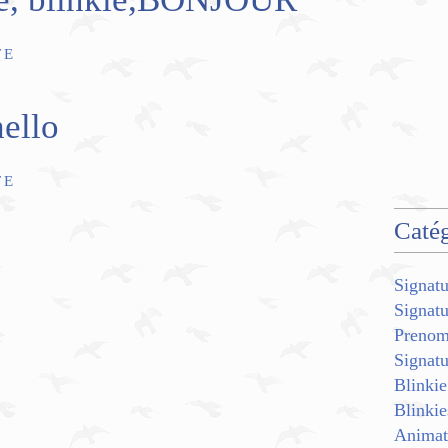
TE
ello
TE
Catég
Signatu
Signat
Preno
Signat
Blinkie
Blinkie
Animat