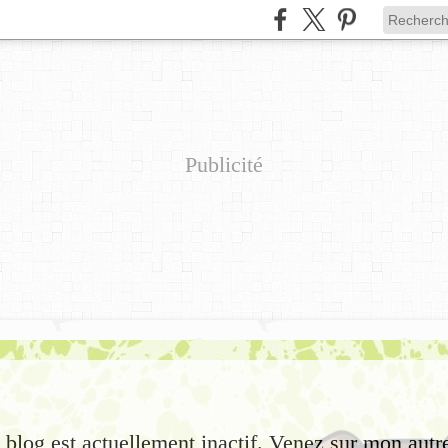
Publicité
e blog est actuellement inactif. Venez sur mon autr