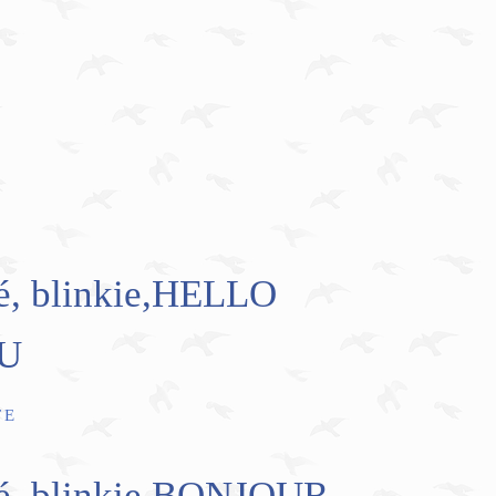
é, blinkie,HELLO
U
TE
mé, blinkie,BONJOUR