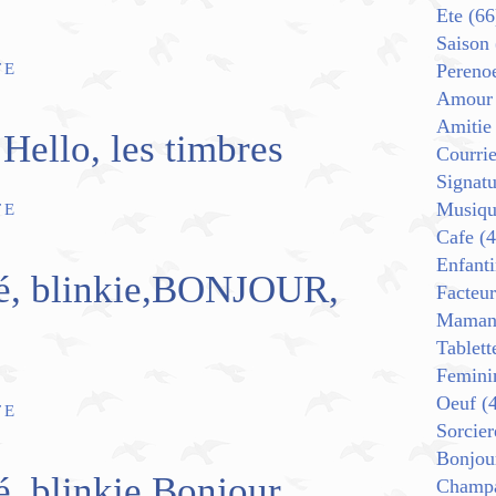
Ete
(66
Saison
TE
Pereno
Amour
Amitie
Hello, les timbres
Courrie
Signat
Musiqu
TE
Cafe
(4
Enfant
mé, blinkie,BONJOUR,
Facteur
Mama
Tablett
Femini
Oeuf
(4
TE
Sorcier
Bonjou
é, blinkie,Bonjour,
Champ