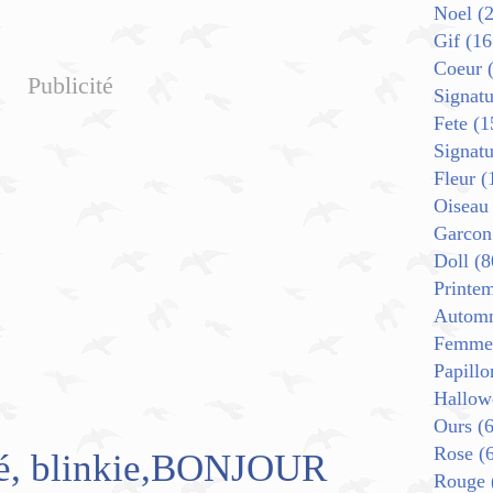
Noel
(2
Gif
(16
Coeur
(
Publicité
Signatu
Fete
(1
Signat
Fleur
(
Oiseau
Garcon
Doll
(8
Printe
Autom
Femme
Papillo
Hallow
Ours
(6
Rose
(6
mé, blinkie,BONJOUR
Rouge