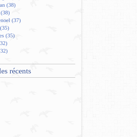
an
(38)
(38)
enoel
(37)
(35)
es
(35)
32)
32)
les récents