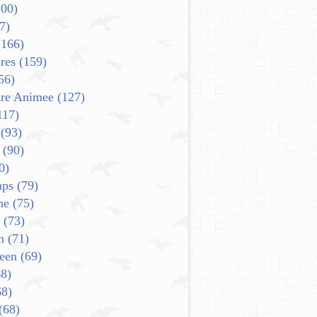
00)
7)
166)
res
(159)
56)
ure Animee
(127)
117)
(93)
(90)
0)
mps
(79)
ne
(75)
(73)
n
(71)
een
(69)
8)
8)
(68)