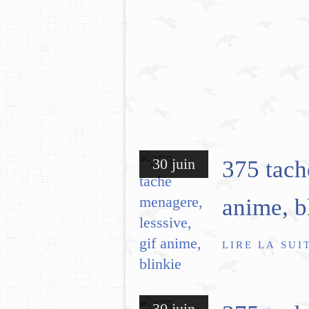
30 juin
375 tach
anime, b
LIRE LA SUI
30 juin