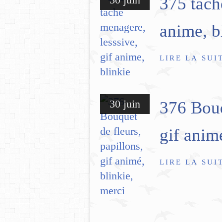
375 tach
anime, b
LIRE LA SUI
30 juin
376 Bouq
gif anim
LIRE LA SUI