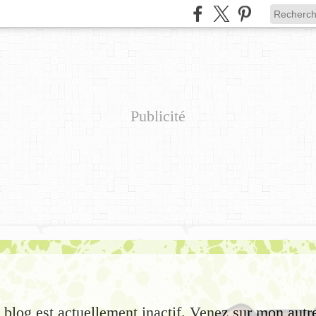
Publicité
e blog est actuellement inactif. Venez sur mon autr