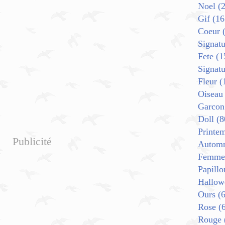
Noel
(2
Gif
(16
Coeur
(
Signatu
Fete
(1
Signat
Fleur
(
Oiseau
Garcon
Doll
(8
Printe
Publicité
Autom
Femme
Papillo
Hallow
Ours
(6
Rose
(6
Rouge