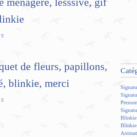
e menagere, lesssive, gif
linkie
TE
uet de fleurs, papillons,
Catég
é, blinkie, merci
Signatu
Signat
TE
Preno
Signat
Blinkie
Blinkie
Animat