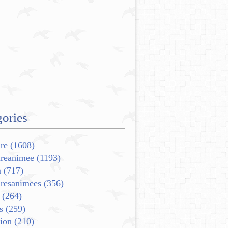
ories
re
(1608)
ureanimee
(1193)
m
(717)
uresanimees
(356)
(264)
s
(259)
ion
(210)