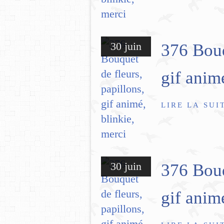
30 juin
376 Bouq
gif anim
LIRE LA SUI
30 juin
376 Bouq
gif anim