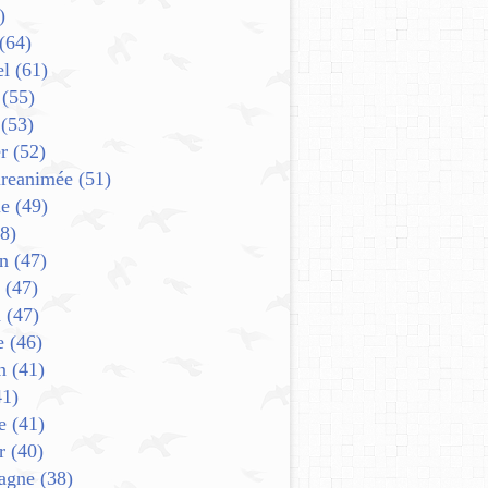
)
(64)
el
(61)
(55)
(53)
r
(52)
ureanimée
(51)
e
(49)
8)
in
(47)
(47)
n
(47)
e
(46)
n
(41)
1)
e
(41)
r
(40)
agne
(38)