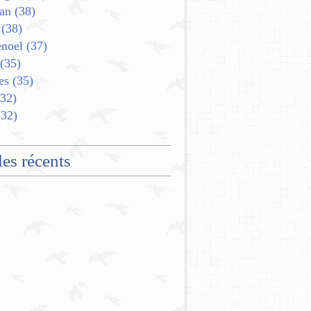
an
(38)
(38)
enoel
(37)
(35)
es
(35)
32)
32)
les récents