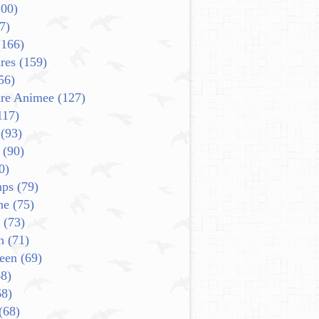
00)
7)
166)
res
(159)
56)
ure Animee
(127)
117)
(93)
(90)
0)
mps
(79)
ne
(75)
(73)
n
(71)
een
(69)
8)
8)
(68)