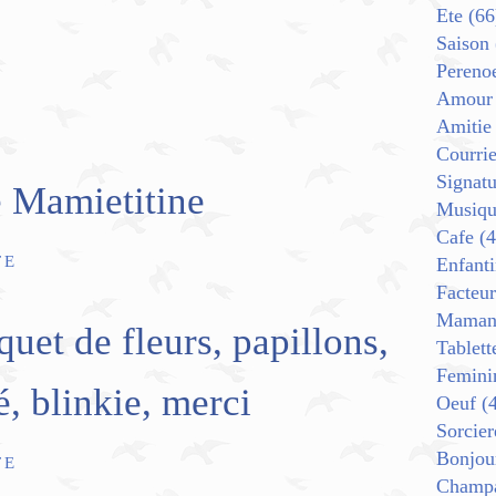
Ete
(66
Saison
Pereno
Amour
Amitie
Courrie
Signat
 Mamietitine
Musiqu
Cafe
(4
TE
Enfant
Facteur
Mama
uet de fleurs, papillons,
Tablett
Femini
é, blinkie, merci
Oeuf
(4
Sorcier
Bonjou
TE
Champ