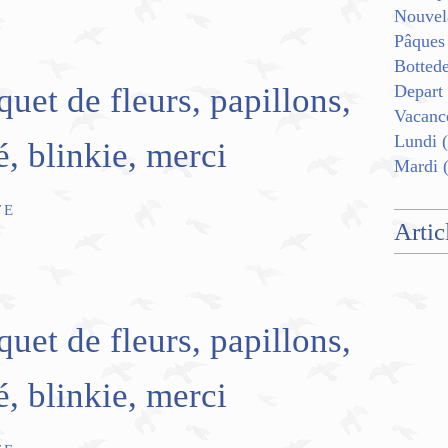
Nouvel
Pâques
Botted
uet de fleurs, papillons,
Depart
Vacanc
Lundi
(
é, blinkie, merci
Mardi
(
TE
Artic
uet de fleurs, papillons,
é, blinkie, merci