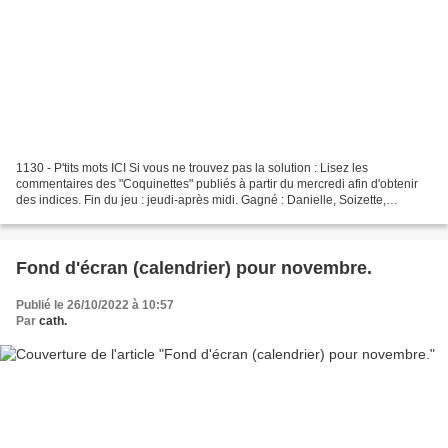
1130 - P'tits mots ICI Si vous ne trouvez pas la solution : Lisez les
commentaires des "Coquinettes" publiés à partir du mercredi afin d'obtenir
des indices. Fin du jeu : jeudi-après midi. Gagné : Danielle, Soizette,
Micheline, Francette, Anne-Marie et...
Fond d'écran (calendrier) pour novembre.
Publié le 26/10/2022 à 10:57
Par
cath.