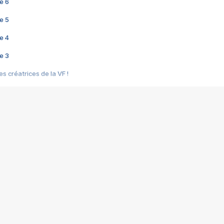
e 6
e 5
e 4
e 3
s créatrices de la VF !
e 2
e 1
e Mektoub My Love arrive enfin ! Rencontre avec Shaïn Boumedine et Sal
i : après Toni en famille
elle réalise le bouleversant Dites lui que je l'aime
ais ! Rencontre autour de Vie privée de Rebecca Zlotowski
 de Marguerite, Grave... Rencontre avec Ella Rumpf
 Les Rêveurs, un film intime sur la santé mentale