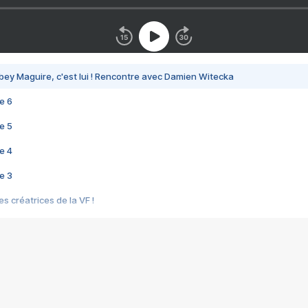
bey Maguire, c'est lui ! Rencontre avec Damien Witecka
e 6
e 5
e 4
e 3
s créatrices de la VF !
e 2
e 1
e Mektoub My Love arrive enfin ! Rencontre avec Shaïn Boumedine et Sal
i : après Toni en famille