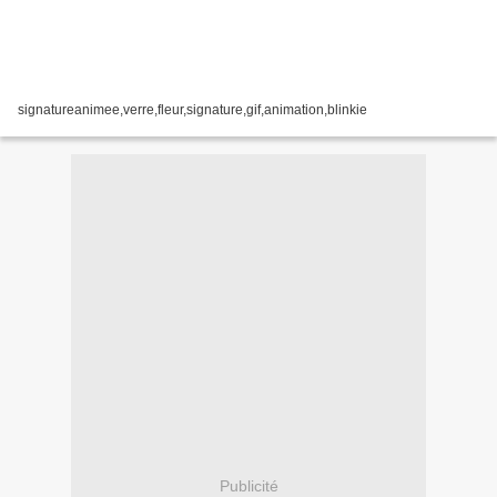
signatureanimee,verre,fleur,signature,gif,animation,blinkie
Publicité