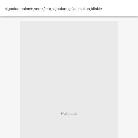
signatureanimee,verre,fleur,signature,gif,animation,blinkie
Publicité