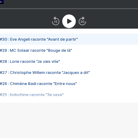
#30 : Eve Angeli raconte "Avant de partir"
#29 : MC Solaar raconte "Bouge de là"
28 : Lorie raconte "Je vais vite"
#27 : Christophe Willem raconte "Jacques a dit"
#26 : Chimène Badi raconte "Entre nous"
#25 : Indochine raconte "3e sexe"
#24 : Zaho raconte "C'est chelou"
#23 : Patrick Bruel raconte "Au café des délices"
#22 : Kyo raconte "Le chemin"