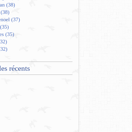
an
(38)
(38)
enoel
(37)
(35)
es
(35)
32)
32)
les récents