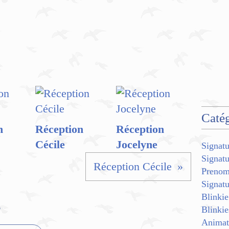
Catég
n
Réception
Réception
Cécile
Jocelyne
Signatu
Signat
Réception Cécile
Preno
Signat
Blinkie
e
Blinkie
Animat