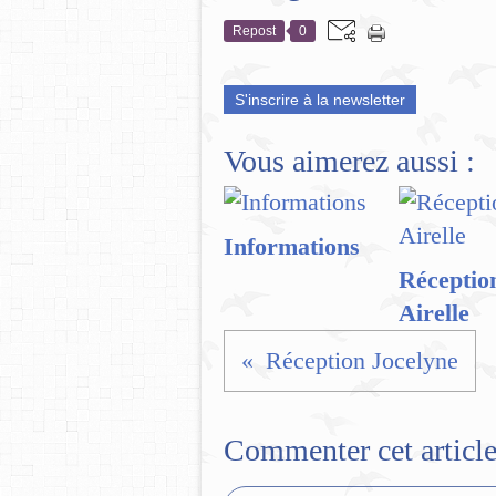
Repost
0
S'inscrire à la newsletter
Vous aimerez aussi :
Informations
Réceptio
Airelle
Réception Jocelyne
Commenter cet articl