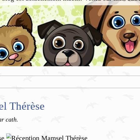
l Thérèse
ar cath.