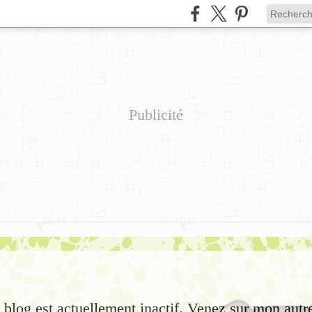
Publicité
e blog est actuellement inactif. Venez sur mon autr