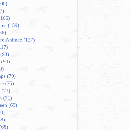
00)
7)
166)
res
(159)
56)
ure Animee
(127)
117)
(93)
(90)
0)
mps
(79)
ne
(75)
(73)
n
(71)
een
(69)
8)
8)
(68)