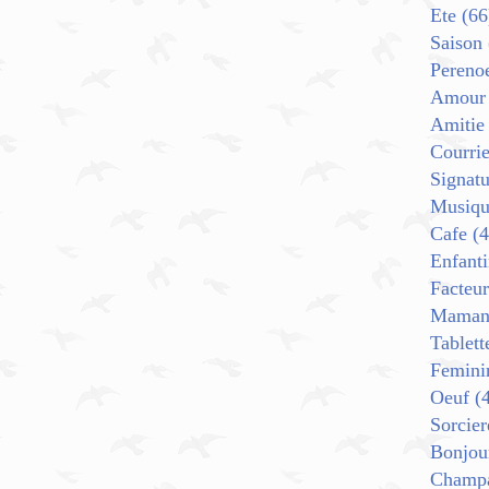
Ete
(66
Saison
Pereno
Amour
Amitie
Courrie
Signat
Musiqu
Cafe
(4
Enfant
Facteur
Mama
Tablett
Femini
Oeuf
(4
Sorcier
Bonjou
Champ