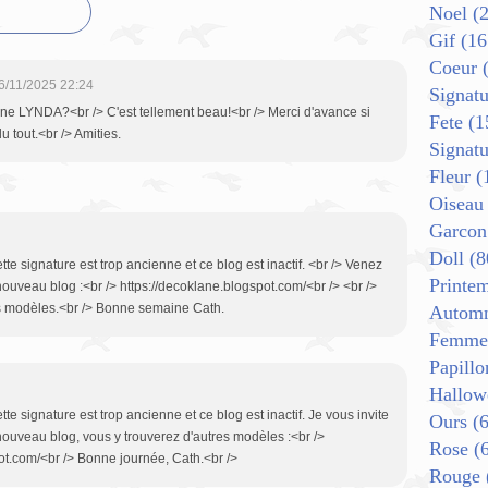
Noel
(2
Gif
(16
Coeur
(
6/11/2025 22:24
Signatu
une LYNDA?<br /> C'est tellement beau!<br /> Merci d'avance si
Fete
(1
u tout.<br /> Amities.
Signat
Fleur
(
Oiseau
Garcon
Doll
(8
te signature est trop ancienne et ce blog est inactif. <br /> Venez
Printe
ouveau blog :<br /> https://decoklane.blogspot.com/<br /> <br />
es modèles.<br /> Bonne semaine Cath.
Autom
Femme
Papillo
Hallow
te signature est trop ancienne et ce blog est inactif. Je vous invite
Ours
(6
ouveau blog, vous y trouverez d'autres modèles :<br />
Rose
(6
ot.com/<br /> Bonne journée, Cath.<br />
Rouge