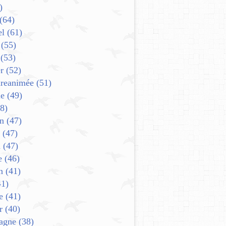
)
(64)
el
(61)
(55)
(53)
r
(52)
ureanimée
(51)
e
(49)
8)
in
(47)
(47)
n
(47)
e
(46)
n
(41)
1)
e
(41)
r
(40)
agne
(38)