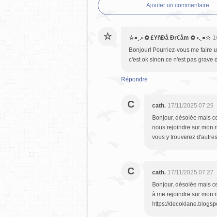
Ajouter un commentaire
☆
☆●¸.• ✿ £¥ñĐå Đr€åm ✿ •.¸●☆
1
Bonjour! Pourriez-vous me faire 
c'est ok sinon ce n'est pas grave d
Répondre
C
cath.
17/11/2025 07:29
Bonjour, désolée mais cet
nous rejoindre sur mon n
vous y trouverez d'autr
C
cath.
17/11/2025 07:27
Bonjour, désolée mais cet
à me rejoindre sur mon n
https://decoklane.blogsp