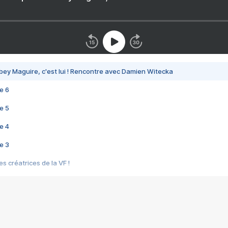
bey Maguire, c'est lui ! Rencontre avec Damien Witecka
e 6
e 5
e 4
e 3
s créatrices de la VF !
e 2
e 1
e Mektoub My Love arrive enfin ! Rencontre avec Shaïn Boumedine et Sal