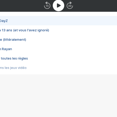
 DayZ
 a 13 ans (et vous l'avez ignoré)
e (littéralement)
im Rayan
 toutes les règles
s les jeux vidéo
us choquant de Rockstar ? - Le scandale BULLY
e plus moche de Steam
du RÊVE tourne au CAUCHEMAR
pendant 8 heures
it… à tort