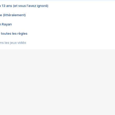
 a 13 ans (et vous l'avez ignoré)
e (littéralement)
im Rayan
 toutes les règles
s les jeux vidéo
us choquant de Rockstar ? - Le scandale BULLY
e plus moche de Steam
du RÊVE tourne au CAUCHEMAR
pendant 8 heures
it… à tort
umiliés par un jeu vidéo
ire - Final Fantasy 8