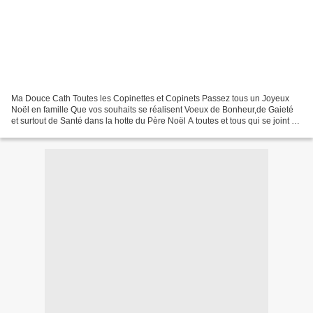
Ma Douce Cath Toutes les Copinettes et Copinets Passez tous un Joyeux
Noël en famille Que vos souhaits se réalisent Voeux de Bonheur,de Gaieté
et surtout de Santé dans la hotte du Père Noël A toutes et tous qui se joint à
moi. à vous deux, passez de bonnes...