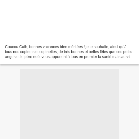
Coucou Cath, bonnes vacances bien méritées ! je te souhaite, ainsi qu’à
tous nos copinets et copinettes, de très bonnes et belles fêtes que ces petits
anges et le père noël vous apportent à tous en premier la santé mais aussi
bonheurs au quotidien pour...