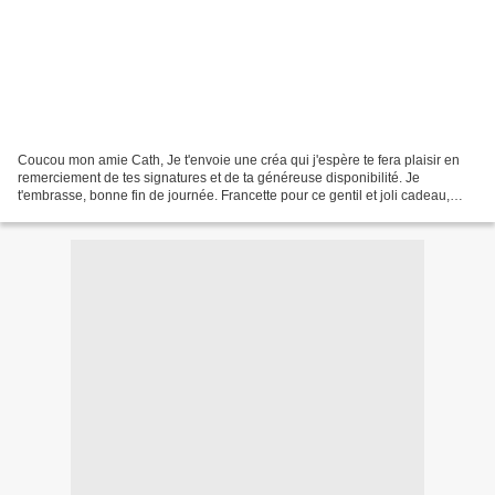
Coucou mon amie Cath, Je t'envoie une créa qui j'espère te fera plaisir en
remerciement de tes signatures et de ta généreuse disponibilité. Je
t'embrasse, bonne fin de journée. Francette pour ce gentil et joli cadeau,
gros bisous