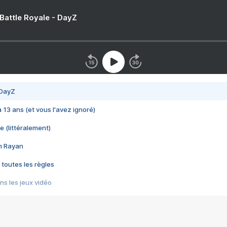
 Battle Royale - DayZ
 DayZ
 a 13 ans (et vous l'avez ignoré)
e (littéralement)
im Rayan
 toutes les règles
s les jeux vidéo
us choquant de Rockstar ? - Le scandale BULLY
e plus moche de Steam