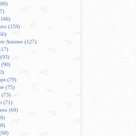
00)
7)
166)
res
(159)
56)
ure Animee
(127)
117)
(93)
(90)
0)
mps
(79)
ne
(75)
(73)
n
(71)
een
(69)
8)
8)
(68)