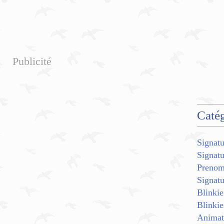
Publicité
Catég
Signatu
Signat
Preno
Signat
Blinkie
Blinkie
Animat