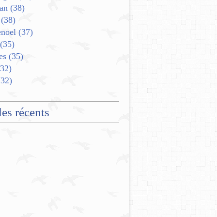
an
(38)
(38)
enoel
(37)
(35)
es
(35)
32)
32)
les récents