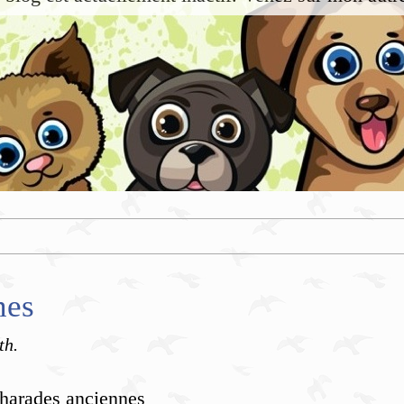
nes
th.