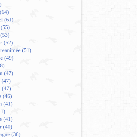
)
(64)
el
(61)
(55)
(53)
r
(52)
ureanimée
(51)
e
(49)
8)
in
(47)
(47)
n
(47)
e
(46)
n
(41)
1)
e
(41)
r
(40)
agne
(38)