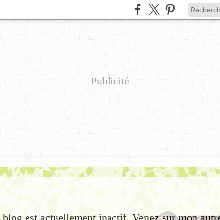
Publicité
e blog est actuellement inactif. Venez sur mon autr