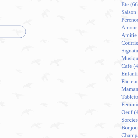
Ete
(66
Saison
e
Pereno
Amour
Amitie
Courrie
Signat
Musiqu
Cafe
(4
Enfant
Facteur
Mama
Tablett
Femini
Oeuf
(4
Sorcier
Bonjou
Champ