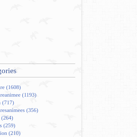
ories
re
(1608)
ureanimee
(1193)
m
(717)
uresanimees
(356)
(264)
s
(259)
ion
(210)