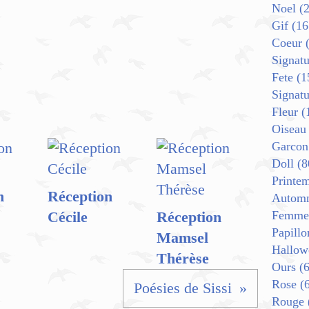
Noel
(2
Gif
(16
Coeur
(
Signatu
Fete
(1
Signat
Fleur
(
Oiseau
Garcon
Doll
(8
Printe
n
Réception
Autom
Cécile
Réception
Femme
Papillo
Mamsel
Hallow
Thérèse
Ours
(6
Rose
(6
Poésies de Sissi
Rouge