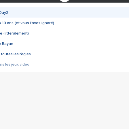
 DayZ
 a 13 ans (et vous l'avez ignoré)
e (littéralement)
im Rayan
 toutes les règles
s les jeux vidéo
us choquant de Rockstar ? - Le scandale BULLY
e plus moche de Steam
du RÊVE tourne au CAUCHEMAR
pendant 8 heures
it… à tort
umiliés par un jeu vidéo